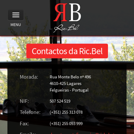
MENU
Contactos da Ric.Bel
Morada:
Rua Monte Belo nº 496
4610-425 Lagares
Felgueiras - Portugal
NIF:
507 524 519
Telefone:
(+351) 255 313 078
Fax:
(+351) 255 093 999