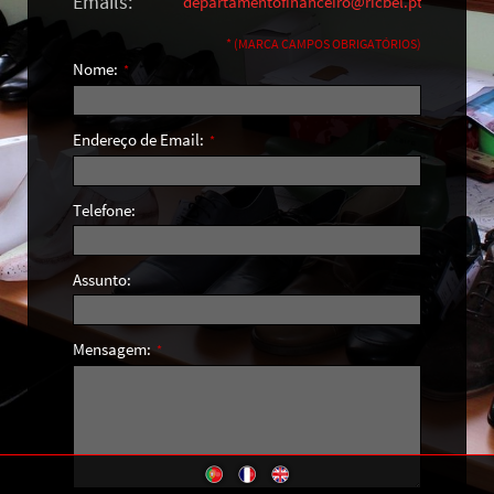
Emails:
departamentofinanceiro@ricbel.pt
* (MARCA CAMPOS OBRIGATÓRIOS)
Nome:
*
Endereço de Email:
*
Telefone:
Assunto:
Mensagem:
*