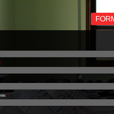
FOR
*
nte:
*
:
*