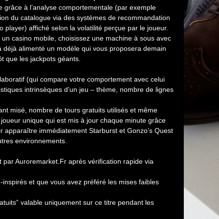
ude grâce à l’analyse comportementale (par exemple
tion du catalogue via des systèmes de recommandation
player) affiché selon la volatilité perçue par le joueur.
ur un casino mobile, choisissez une machine à sous avec
s a déjà alimenté un modèle qui vous proposera demain
ôt que les jackpots géants.
llaboratif (qui compare votre comportement avec celui
éristiques intrinsèques d’un jeu – thème, nombre de lignes
ant misé, nombre de tours gratuits utilisés et même
l joueur unique qui est mis à jour chaque minute grâce
oir apparaître immédiatement
Starburst
et
Gonzo’s Quest
autres environnements.
 par Auroremarket.Fr après vérification rapide via
‑inspirés et que vous avez préféré les mises faibles
tuits” valable uniquement sur ce titre pendant les