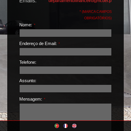
Emails:
departamentofinanceiro@ricbel.pt
* (MARCA CAMPOS
OBRIGATÓRIOS)
Nome:
*
Endereço de Email:
*
Telefone:
Assunto:
Mensagem:
*