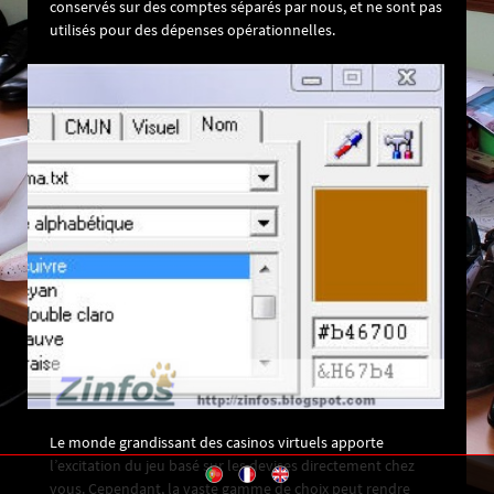
conservés sur des comptes séparés par nous, et ne sont pas
utilisés pour des dépenses opérationnelles.
Le monde grandissant des casinos virtuels apporte
l’excitation du jeu basé sur les devises directement chez
vous. Cependant, la vaste gamme de choix peut rendre