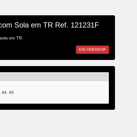
com Sola em TR Ref. 121231F
 sola em TR.
ENCOMENDAR
, 44, 45